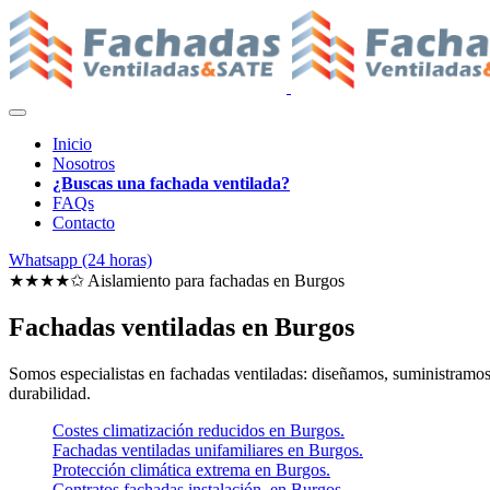
Inicio
Nosotros
¿Buscas una fachada ventilada?
FAQs
Contacto
Whatsapp (24 horas)
★★★★✩ Aislamiento para fachadas en
Burgos
Fachadas ventiladas en Burgos
Somos especialistas en fachadas ventiladas: diseñamos, suministramos e
durabilidad.
Costes climatización reducidos en Burgos.
Fachadas ventiladas unifamiliares en Burgos.
Protección climática extrema en Burgos.
Contratos fachadas instalación. en Burgos.