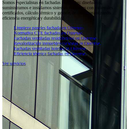
Somos especialistas en fachadas ventiladas: diseñamos,
suministramos e instalamos sistemas eficientes con materiales
certificados, cálculo térmico y gestión de obra, garantizando
eficiencia energética y durabilidad.
Limpieza paneles fachada en Ourense.
Normativa CTE fachadas en Ourense.
Fachadas ventiladas residenciales en Ourense.
Revalorización inmuebles fachadas en Ourense.
Fachadas ventiladas hoteles en Ourense.
Eficiencia térmica fachadas en Ourense.
Ver servicios