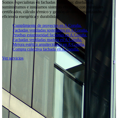
Somos especialistas en fachadas ventiladas: diseñamos,
suministramos e instalamos sistemas eficientes con materiales
certificados, cálculo térmico y gestión de obra, garantizando
eficiencia energética y durabilidad.
Cumplimiento de proyectos en A Coruña.
Fachadas ventiladas sostenibles en A Coruña.
Pruebas estanqueidad fachadas en A Coruña.
Fachadas ventiladas madera en A Coruña.
Mejora estética arquitectónica en A Coruña.
Compra colectiva fachada en A Coruña.
Ver servicios