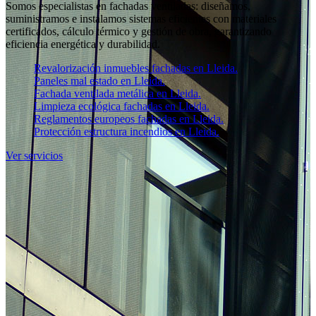
Somos especialistas en fachadas ventiladas: diseñamos,
suministramos e instalamos sistemas eficientes con materiales
certificados, cálculo térmico y gestión de obra, garantizando
eficiencia energética y durabilidad.
Revalorización inmuebles fachadas en Lleida.
Paneles mal estado en Lleida.
Fachada ventilada metálica en Lleida.
Limpieza ecológica fachadas en Lleida.
Reglamentos europeos fachadas en Lleida.
Protección estructura incendios en Lleida.
Ver servicios