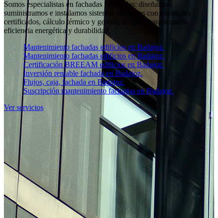
Somos especialistas en fachadas ventiladas: diseñamos,
suministramos e instalamos sistemas eficientes con materiales
certificados, cálculo térmico y gestión de obra, garantizando
eficiencia energética y durabilidad.
Mantenimiento fachadas edificios en Badajoz.
Mantenimiento fachadas edificios en Badajoz.
Certificación BREEAM edificios en Badajoz.
Inversión rentable fachada en Badajoz.
Flujos, caja, fachada en Badajoz.
Suscripción mantenimiento fachadas en Badajoz.
Ver servicios