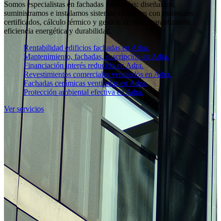
Somos especialistas en fachadas ventiladas: diseñamos,
suministramos e instalamos sistemas eficientes con materiales
certificados, cálculo térmico y gestión de obra, garantizando
eficiencia energética y durabilidad.
Rentabilidad edificios fachadas en Adra.
Mantenimiento, fachadas, suscripción en Adra.
Financiación interés reducido en Adra.
Revestimientos comerciales ventilados en Adra.
Fachadas cerámicas ventiladas en Adra.
Protección ambiental efectiva en Adra.
Ver servicios