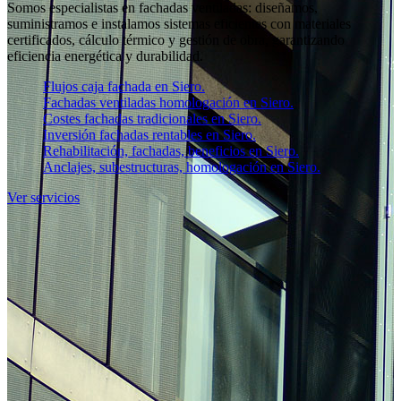
Somos especialistas en fachadas ventiladas: diseñamos,
suministramos e instalamos sistemas eficientes con materiales
certificados, cálculo térmico y gestión de obra, garantizando
eficiencia energética y durabilidad.
Flujos caja fachada en Siero.
Fachadas ventiladas homologación en Siero.
Costes fachadas tradicionales en Siero.
Inversión fachadas rentables en Siero.
Rehabilitación, fachadas, beneficios en Siero.
Anclajes, subestructuras, homologación en Siero.
Ver servicios