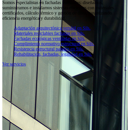
Somos especialistas en fachadas ventiladas: diseñamos,
suministramos e instalamos sistemas eficientes con materiales
certificados, cálculo térmico y gestión de obra, garantizando
eficiencia energética y durabilidad.
Adaptación arquitectónica versátil en Sils.
Materiales reciclables fachadas en Sils.
Fachadas ecológicas ventiladas en Sils.
Cumplimiento normativo estructural en Sils.
Resistencia estructural paneles en Sils.
Rehabilitación, fachadas, legalidad en Sils.
Ver servicios