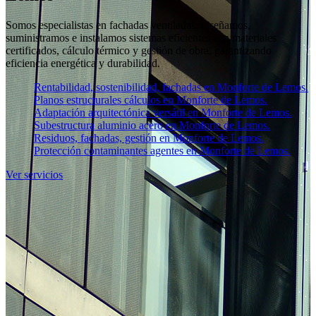
Somos especialistas en fachadas ventiladas: diseñamos,
suministramos e instalamos sistemas eficientes con materiales
certificados, cálculo térmico y gestión de obra, garantizando
eficiencia energética y durabilidad.
Rentabilidad, sostenibilidad, fachadas en Monforte de Lemos.
Planos estructurales cálculos en Monforte de Lemos.
Adaptación arquitectónica versátil en Monforte de Lemos.
Subestructura aluminio acero en Monforte de Lemos.
Residuos, fachadas, gestión en Monforte de Lemos.
Protección contaminantes agentes en Monforte de Lemos.
Ver servicios