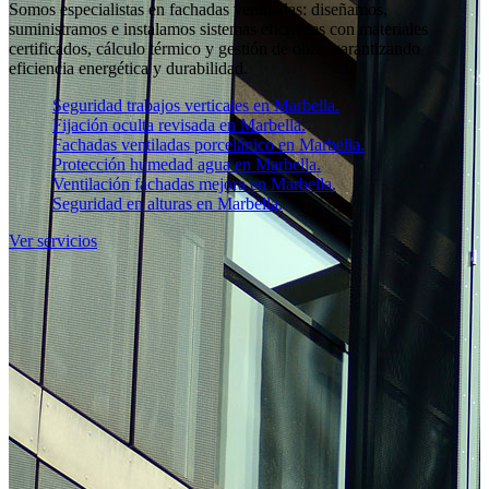
Somos especialistas en fachadas ventiladas: diseñamos,
suministramos e instalamos sistemas eficientes con materiales
certificados, cálculo térmico y gestión de obra, garantizando
eficiencia energética y durabilidad.
Seguridad trabajos verticales en Marbella.
Fijación oculta revisada en Marbella.
Fachadas ventiladas porcelánico en Marbella.
Protección humedad agua en Marbella.
Ventilación fachadas mejora en Marbella.
Seguridad en alturas en Marbella.
Ver servicios