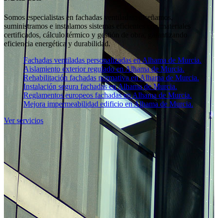
Somos especialistas en fachadas ventiladas: diseñamos,
suministramos e instalamos sistemas eficientes con materiales
certificados, cálculo térmico y gestión de obra, garantizando
eficiencia energética y durabilidad.
Fachadas ventiladas personalizadas en Alhama de Murcia.
Aislamiento exterior regulado en Alhama de Murcia.
Rehabilitación fachadas normativa en Alhama de Murcia.
Instalación segura fachadas en Alhama de Murcia.
Reglamentos europeos fachadas en Alhama de Murcia.
Mejora impermeabilidad edificio en Alhama de Murcia.
Ver servicios