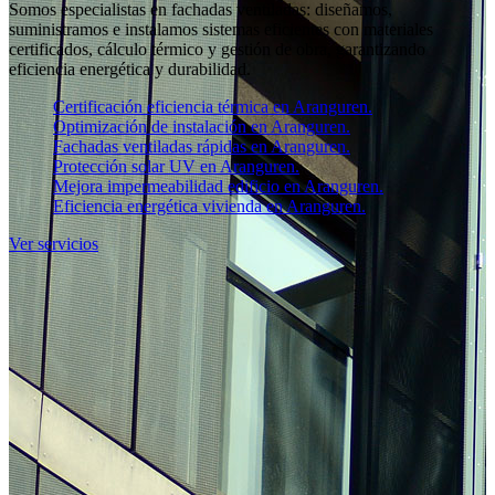
Somos especialistas en fachadas ventiladas: diseñamos,
suministramos e instalamos sistemas eficientes con materiales
certificados, cálculo térmico y gestión de obra, garantizando
eficiencia energética y durabilidad.
Certificación eficiencia térmica en Aranguren.
Optimización de instalación en Aranguren.
Fachadas ventiladas rápidas en Aranguren.
Protección solar UV en Aranguren.
Mejora impermeabilidad edificio en Aranguren.
Eficiencia energética vivienda en Aranguren.
Ver servicios