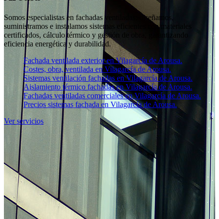
Somos especialistas en fachadas ventiladas: diseñamos,
suministramos e instalamos sistemas eficientes con materiales
certificados, cálculo térmico y gestión de obra, garantizando
eficiencia energética y durabilidad.
Fachada ventilada exterior en Vilagarcía de Arousa.
Costes, obra, ventilada en Vilagarcía de Arousa.
Sistemas ventilación fachadas en Vilagarcía de Arousa.
Aislamiento térmico fachadas en Vilagarcía de Arousa.
Fachadas ventiladas comerciales en Vilagarcía de Arousa.
Precios sistemas fachada en Vilagarcía de Arousa.
Ver servicios