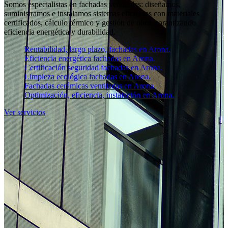
Somos especialistas en fachadas ventiladas: diseñamos,
suministramos e instalamos sistemas eficientes con materiales
certificados, cálculo térmico y gestión de obra, garantizando
eficiencia energética y durabilidad.
Rentabilidad, largo plazo, fachadas en Arona.
Eficiencia energética fachadas en Arona.
Certificación seguridad fachadas en Arona.
Limpieza ecológica fachadas en Arona.
Fachadas cerámicas ventiladas en Arona.
Optimización, eficiencia, instalación en Arona.
Ver servicios