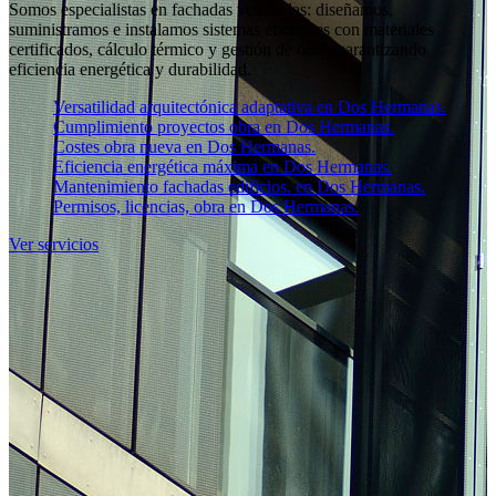
Somos especialistas en fachadas ventiladas: diseñamos,
suministramos e instalamos sistemas eficientes con materiales
certificados, cálculo térmico y gestión de obra, garantizando
eficiencia energética y durabilidad.
Versatilidad arquitectónica adaptativa en Dos Hermanas.
Cumplimiento proyectos obra en Dos Hermanas.
Costes obra nueva en Dos Hermanas.
Eficiencia energética máxima en Dos Hermanas.
Mantenimiento fachadas edificios. en Dos Hermanas.
Permisos, licencias, obra en Dos Hermanas.
Ver servicios