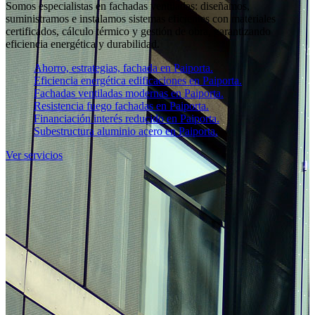
Somos especialistas en fachadas ventiladas: diseñamos,
suministramos e instalamos sistemas eficientes con materiales
certificados, cálculo térmico y gestión de obra, garantizando
eficiencia energética y durabilidad.
Ahorro, estrategias, fachada en Paiporta.
Eficiencia energética edificaciones en Paiporta.
Fachadas ventiladas modernas en Paiporta.
Resistencia fuego fachadas en Paiporta.
Financiación interés reducido en Paiporta.
Subestructura aluminio acero en Paiporta.
Ver servicios