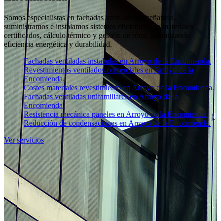
Somos especialistas en fachadas ventiladas: diseñamos,
suministramos e instalamos sistemas eficientes con materiales
certificados, cálculo térmico y gestión de obra, garantizando
eficiencia energética y durabilidad.
Fachadas ventiladas instaladas en Arroyo de la Encomienda.
Revestimientos ventilados comerciales en Arroyo de la
Encomienda.
Costes materiales revestimiento en Arroyo de la Encomienda.
Fachadas ventiladas unifamiliares en Arroyo de la
Encomienda.
Resistencia mecánica paneles en Arroyo de la Encomienda.
Reducción de condensaciones en Arroyo de la Encomienda.
Ver servicios