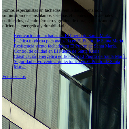
Somos especialistas en fachadas ventiladas: diseñamos,
suministramos e instalamos sistemas eficientes con materiales
certificados, cálculo térmico y gestión de obra, garantizando
eficiencia energética y durabilidad.
Renovación de fachadas en El Puerto de Santa María.
Estética moderna personalizada en El Puerto de Santa María.
Resistencia viento fachadas en El Puerto de Santa María.
Control de calidad en El Puerto de Santa María.
Clasificación energética edificios en El Puerto de Santa María.
Seguridad envolvente arquitectónica en El Puerto de Santa
María.
Ver servicios