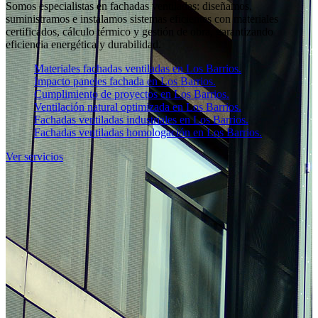
Somos especialistas en fachadas ventiladas: diseñamos,
suministramos e instalamos sistemas eficientes con materiales
certificados, cálculo térmico y gestión de obra, garantizando
eficiencia energética y durabilidad.
Materiales fachadas ventiladas en Los Barrios.
Impacto paneles fachada en Los Barrios.
Cumplimiento de proyectos en Los Barrios.
Ventilación natural optimizada en Los Barrios.
Fachadas ventiladas industriales en Los Barrios.
Fachadas ventiladas homologación en Los Barrios.
Ver servicios