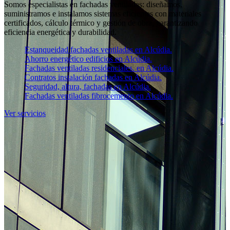
Somos especialistas en fachadas ventiladas: diseñamos,
suministramos e instalamos sistemas eficientes con materiales
certificados, cálculo térmico y gestión de obra, garantizando
eficiencia energética y durabilidad.
Estanqueidad fachadas ventiladas en Alcúdia.
Ahorro energético edificios en Alcúdia.
Fachadas ventiladas residenciales. en Alcúdia.
Contratos instalación fachadas en Alcúdia.
Seguridad, altura, fachadas en Alcúdia.
Fachadas ventiladas fibrocemento en Alcúdia.
Ver servicios