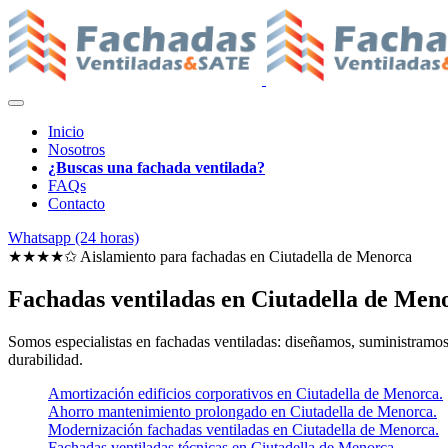
Inicio
Nosotros
¿Buscas una fachada ventilada?
FAQs
Contacto
Whatsapp (24 horas)
★★★★✩ Aislamiento para fachadas en
Ciutadella de Menorca
Fachadas ventiladas en Ciutadella de Men
Somos especialistas en fachadas ventiladas: diseñamos, suministramos e
durabilidad.
Amortización edificios corporativos en Ciutadella de Menorca.
Ahorro mantenimiento prolongado en Ciutadella de Menorca.
Modernización fachadas ventiladas en Ciutadella de Menorca.
Fachadas ventiladas técnicas en Ciutadella de Menorca.