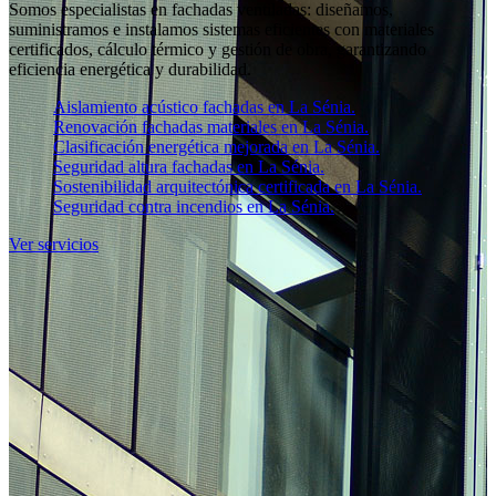
Somos especialistas en fachadas ventiladas: diseñamos,
suministramos e instalamos sistemas eficientes con materiales
certificados, cálculo térmico y gestión de obra, garantizando
eficiencia energética y durabilidad.
Aislamiento acústico fachadas en La Sénia.
Renovación fachadas materiales en La Sénia.
Clasificación energética mejorada en La Sénia.
Seguridad altura fachadas en La Sénia.
Sostenibilidad arquitectónica certificada en La Sénia.
Seguridad contra incendios en La Sénia.
Ver servicios