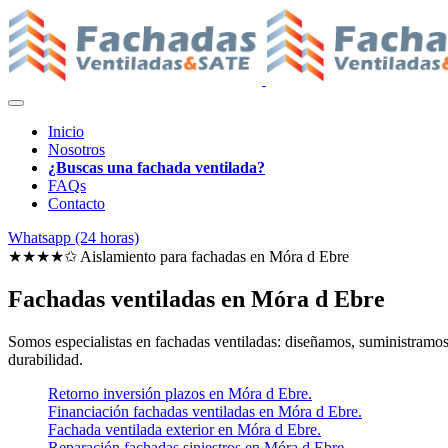
Inicio
Nosotros
¿Buscas una fachada ventilada?
FAQs
Contacto
Whatsapp (24 horas)
★★★★✩ Aislamiento para fachadas en
Móra d Ebre
Fachadas ventiladas en Móra d Ebre
Somos especialistas en fachadas ventiladas: diseñamos, suministramos e
durabilidad.
Retorno inversión plazos en Móra d Ebre.
Financiación fachadas ventiladas en Móra d Ebre.
Fachada ventilada exterior en Móra d Ebre.
Reparación fachadas siniestros en Móra d Ebre.