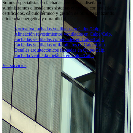
Somos especialistas en fachadas ventiladas: diseñamos,
suministramos e instalamos sistemas eficientes con materiales
certificados, cálculo térmico y gestión de obra, garantizando
eficiencia energética y durabilidad.
Normativa fachadas ventiladas en Calpe/Calp.
Alineación revestimientos ventilados en Calpe/Calp.
Fachadas ventiladas comerciales en Calpe/Calp.
Fachadas ventiladas unifamiliares en Calpe/Calp.
Detalles arquitectónicos fachadas en Calpe/Calp.
Fachada ventilada metálica en Calpe/Calp.
Ver servicios