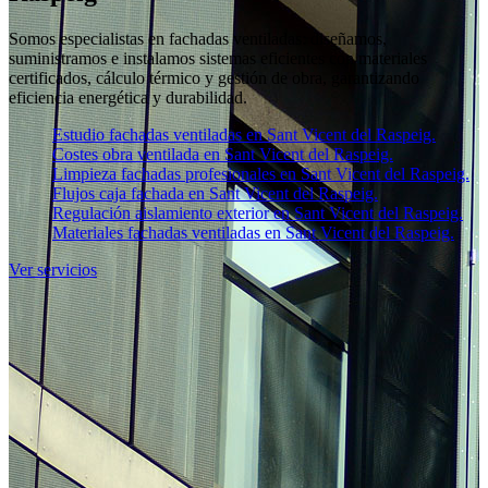
Somos especialistas en fachadas ventiladas: diseñamos,
suministramos e instalamos sistemas eficientes con materiales
certificados, cálculo térmico y gestión de obra, garantizando
eficiencia energética y durabilidad.
Estudio fachadas ventiladas en Sant Vicent del Raspeig.
Costes obra ventilada en Sant Vicent del Raspeig.
Limpieza fachadas profesionales en Sant Vicent del Raspeig.
Flujos caja fachada en Sant Vicent del Raspeig.
Regulación aislamiento exterior en Sant Vicent del Raspeig.
Materiales fachadas ventiladas en Sant Vicent del Raspeig.
Ver servicios