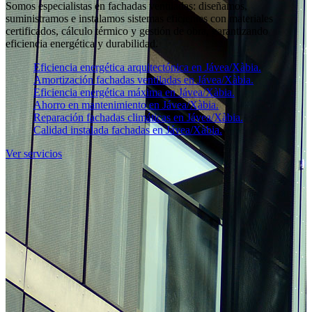
Somos especialistas en fachadas ventiladas: diseñamos,
suministramos e instalamos sistemas eficientes con materiales
certificados, cálculo térmico y gestión de obra, garantizando
eficiencia energética y durabilidad.
Eficiencia energética arquitectónica en Jávea/Xàbia.
Amortización fachadas ventiladas en Jávea/Xàbia.
Eficiencia energética máxima en Jávea/Xàbia.
Ahorro en mantenimiento en Jávea/Xàbia.
Reparación fachadas climáticas en Jávea/Xàbia.
Calidad instalada fachadas en Jávea/Xàbia.
Ver servicios