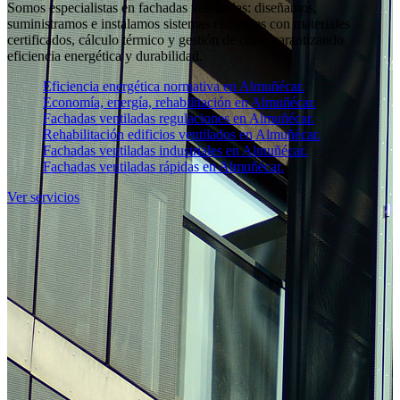
Somos especialistas en fachadas ventiladas: diseñamos,
suministramos e instalamos sistemas eficientes con materiales
certificados, cálculo térmico y gestión de obra, garantizando
eficiencia energética y durabilidad.
Eficiencia energética normativa en Almuñécar.
Economía, energía, rehabilitación en Almuñécar.
Fachadas ventiladas regulaciones en Almuñécar.
Rehabilitación edificios ventilados en Almuñécar.
Fachadas ventiladas industriales en Almuñécar.
Fachadas ventiladas rápidas en Almuñécar.
Ver servicios