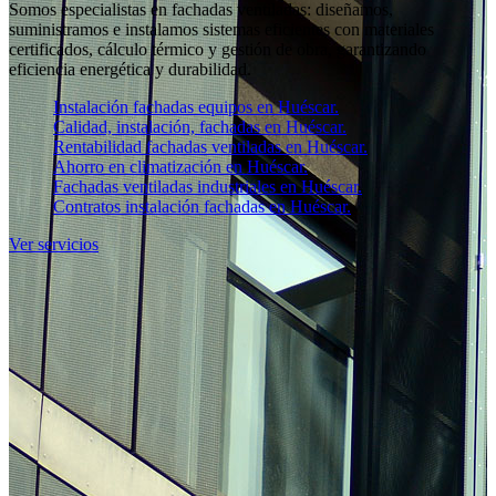
Somos especialistas en fachadas ventiladas: diseñamos,
suministramos e instalamos sistemas eficientes con materiales
certificados, cálculo térmico y gestión de obra, garantizando
eficiencia energética y durabilidad.
Instalación fachadas equipos en Huéscar.
Calidad, instalación, fachadas en Huéscar.
Rentabilidad fachadas ventiladas en Huéscar.
Ahorro en climatización en Huéscar.
Fachadas ventiladas industriales en Huéscar.
Contratos instalación fachadas en Huéscar.
Ver servicios