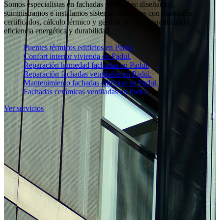
Somos especialistas en fachadas ventiladas: diseñamos,
suministramos e instalamos sistemas eficientes con materiales
certificados, cálculo térmico y gestión de obra, garantizando
eficiencia energética y durabilidad.
Puentes térmicos edificios en Padul.
Confort interior vivienda en Padul.
Reparación humedad fachadas en Padul.
Reparación fachadas ventiladas en Padul.
Mantenimiento fachadas edificios en Padul.
Fachadas cerámicas ventiladas en Padul.
Ver servicios