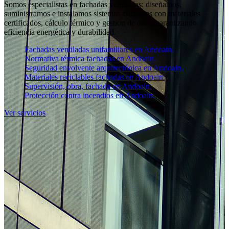
Somos especialistas en fachadas ventiladas: diseñamos,
suministramos e instalamos sistemas eficientes con materiales
certificados, cálculo térmico y gestión de obra, garantizando
eficiencia energética y durabilidad.
Fachadas ventiladas unifamiliares en Andoain.
Normativa térmica fachadas en Andoain.
Seguridad envolvente arquitectónica en Andoain.
Materiales reciclables fachadas en Andoain.
Supervisión, obra, fachada en Andoain.
Protección contra incendios en Andoain.
Ver servicios