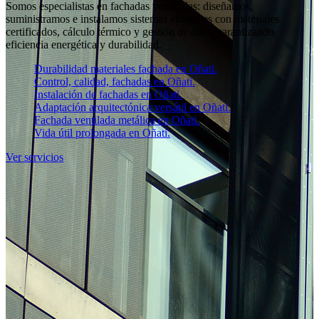
Somos especialistas en fachadas ventiladas: diseñamos,
suministramos e instalamos sistemas eficientes con materiales
certificados, cálculo térmico y gestión de obra, garantizando
eficiencia energética y durabilidad.
Durabilidad materiales fachada en Oñati.
Control, calidad, fachadas en Oñati.
Instalación de fachadas en Oñati.
Adaptación arquitectónica versátil en Oñati.
Fachada ventilada metálica en Oñati.
Vida útil prolongada en Oñati.
Ver servicios