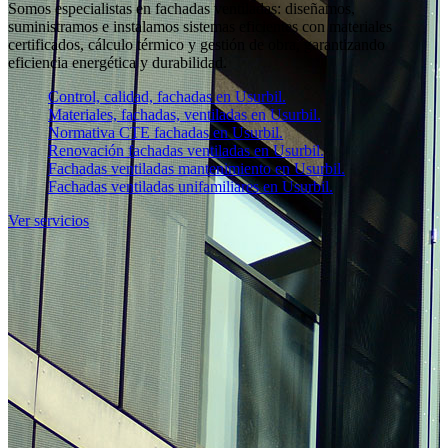
Somos especialistas en fachadas ventiladas: diseñamos,
suministramos e instalamos sistemas eficientes con materiales
certificados, cálculo térmico y gestión de obra, garantizando
eficiencia energética y durabilidad.
Control, calidad, fachadas en Usurbil.
Materiales, fachadas, ventiladas en Usurbil.
Normativa CTE fachadas en Usurbil.
Renovación fachadas ventiladas en Usurbil.
Fachadas ventiladas mantenimiento en Usurbil.
Fachadas ventiladas unifamiliares en Usurbil.
Ver servicios