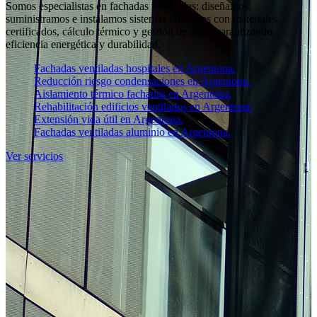
Somos especialistas en fachadas ventiladas: diseñamos,
suministramos e instalamos sistemas eficientes con materiales
certificados, cálculo térmico y gestión de obra, garantizando
eficiencia energética y durabilidad.
Fachadas ventiladas hospitales en Argentona.
Reducción riesgo condensaciones en Argentona.
Aislamiento térmico fachadas en Argentona.
Rehabilitación edificios ventilados en Argentona.
Extensión vida útil en Argentona.
Fachadas ventiladas aluminio en Argentona.
Ver servicios