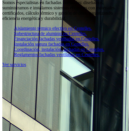
Somos especialistas en fachadas ventiladas: diseñamos,
suministramos e instalamos sistemas eficientes con materiales
certificados, cálculo térmico y gestión de obra, garantizando
eficiencia energética y durabilidad.
Aislamiento térmico efectivo en Centelles.
Subestructura de aluminio en Centelles.
Financiación fachadas ventiladas en Centelles.
Instalación segura fachadas en Centelles.
Coordinación, instalación, fachadas en Centelles.
Reglamentos fachadas ventiladas en Centelles.
Ver servicios