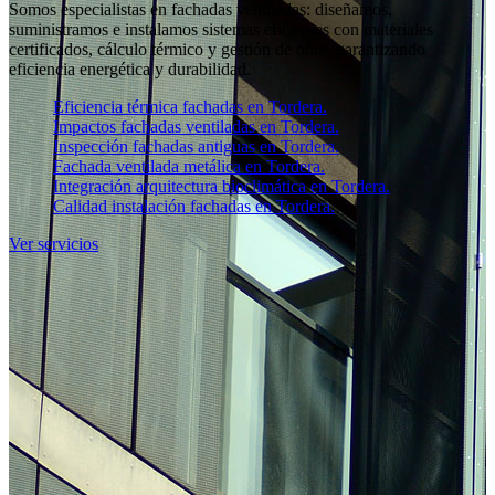
Somos especialistas en fachadas ventiladas: diseñamos,
suministramos e instalamos sistemas eficientes con materiales
certificados, cálculo térmico y gestión de obra, garantizando
eficiencia energética y durabilidad.
Eficiencia térmica fachadas en Tordera.
Impactos fachadas ventiladas en Tordera.
Inspección fachadas antiguas en Tordera.
Fachada ventilada metálica en Tordera.
Integración arquitectura bioclimática en Tordera.
Calidad instalación fachadas en Tordera.
Ver servicios