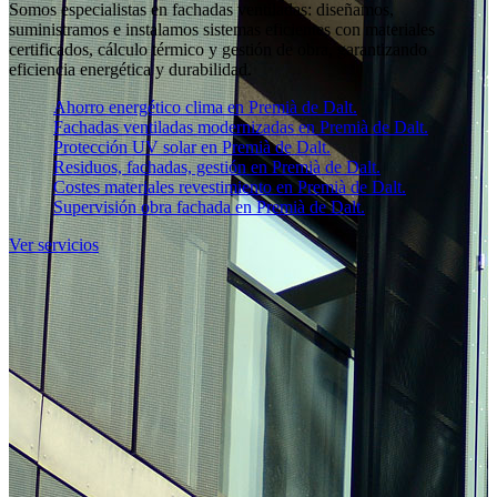
Somos especialistas en fachadas ventiladas: diseñamos,
suministramos e instalamos sistemas eficientes con materiales
certificados, cálculo térmico y gestión de obra, garantizando
eficiencia energética y durabilidad.
Ahorro energético clima en Premià de Dalt.
Fachadas ventiladas modernizadas en Premià de Dalt.
Protección UV solar en Premià de Dalt.
Residuos, fachadas, gestión en Premià de Dalt.
Costes materiales revestimiento en Premià de Dalt.
Supervisión obra fachada en Premià de Dalt.
Ver servicios