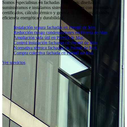
Somos especialistas en fachadas ventiladas: diseñamos,
suministramos e instalamos sistemas eficientes con materiales
certificados, cálculo térmico y gestión de obra, garantizando
eficiencia energética y durabilidad.
Instalación segura fachadas en Premià de Mar.
Reducción riesgo condensaciones en Premià de Mar.
Ampliación vida útil en Premià de Mar.
Control instalación fachadas en Premià de Mar.
Normativa térmica fachadas en Premià de Mar.
Compra colectiva fachada en Premià de Mar.
Ver servicios