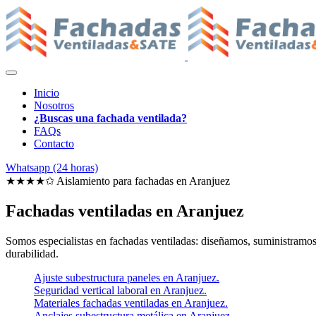
Inicio
Nosotros
¿Buscas una fachada ventilada?
FAQs
Contacto
Whatsapp (24 horas)
★★★★✩ Aislamiento para fachadas en
Aranjuez
Fachadas ventiladas en Aranjuez
Somos especialistas en fachadas ventiladas: diseñamos, suministramos e
durabilidad.
Ajuste subestructura paneles en Aranjuez.
Seguridad vertical laboral en Aranjuez.
Materiales fachadas ventiladas en Aranjuez.
Anclajes subestructura metálica en Aranjuez.