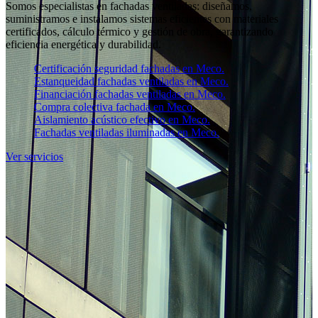
Somos especialistas en fachadas ventiladas: diseñamos,
suministramos e instalamos sistemas eficientes con materiales
certificados, cálculo térmico y gestión de obra, garantizando
eficiencia energética y durabilidad.
Certificación seguridad fachadas en Meco.
Estanqueidad fachadas ventiladas en Meco.
Financiación fachadas ventiladas en Meco.
Compra colectiva fachada en Meco.
Aislamiento acústico efectivo en Meco.
Fachadas ventiladas iluminadas en Meco.
Ver servicios