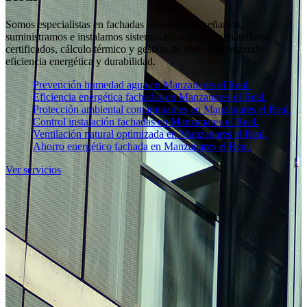
Somos especialistas en fachadas ventiladas: diseñamos,
suministramos e instalamos sistemas eficientes con materiales
certificados, cálculo térmico y gestión de obra, garantizando
eficiencia energética y durabilidad.
Prevención humedad agua en Manzanares el Real.
Eficiencia energética fachadas en Manzanares el Real.
Protección ambiental contaminantes en Manzanares el Real.
Control instalación fachadas en Manzanares el Real.
Ventilación natural optimizada en Manzanares el Real.
Ahorro energético fachada en Manzanares el Real.
Ver servicios