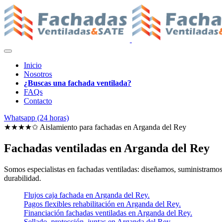
Inicio
Nosotros
¿Buscas una fachada ventilada?
FAQs
Contacto
Whatsapp (24 horas)
★★★★✩ Aislamiento para fachadas en
Arganda del Rey
Fachadas ventiladas en Arganda del Rey
Somos especialistas en fachadas ventiladas: diseñamos, suministramos e
durabilidad.
Flujos caja fachada en Arganda del Rey.
Pagos flexibles rehabilitación en Arganda del Rey.
Financiación fachadas ventiladas en Arganda del Rey.
Sellado, protección, juntas en Arganda del Rey.