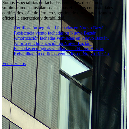
Somos especialistas en fachadas ventiladas: diseñamos,
suministramos e instalamos sistemas eficientes con materiales
certificados, cálculo térmico y gestión de obra, garantizando
eficiencia energética y durabilidad.
Certificación seguridad fachadas en Nuevo Baztán.
Resistencia viento fachadas en Nuevo Baztán.
Amortización fachadas ventiladas en Nuevo Baztán.
Ahorro en climatización en Nuevo Baztán.
Fachadas ecológicas ventiladas en Nuevo Baztán.
Rehabilitación edificios ventilados en Nuevo Baztán.
Ver servicios